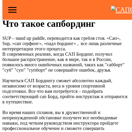
2022-04-20 07:57
ВСЁ О САП СЁРФИНГЕ
Что такое сапбординг
SUP – stand up paddle, переводится как гребля стоя. «Сап»,
Sup, «сап серфинг», «падл бординг» , все лишь различные
интерпретации этого процесса.
В современных реалиях, когда САП Бординг, получил
большое распространение, как в мире, так и в России,
появилось много ошибочных названий, таких как "сабборт"
"суб" "суп" "супборт" не совершайте ошибок, друзья.
Научиться САП Бордингу сможет абсолютно каждый,
независимо от возраста, веса и уровня спортивной
подготовки. Все что вам потребуется – подобрать
соответствующий сап Борд, пройти инструктаж и отправится
в путешествие.
Во время наших сплавов, вы в дружественной и
непринужденной обстановке получите все необходимые
навыки, под четким руководством инструктора пройдете
профессиональное обучение и сможете совершить